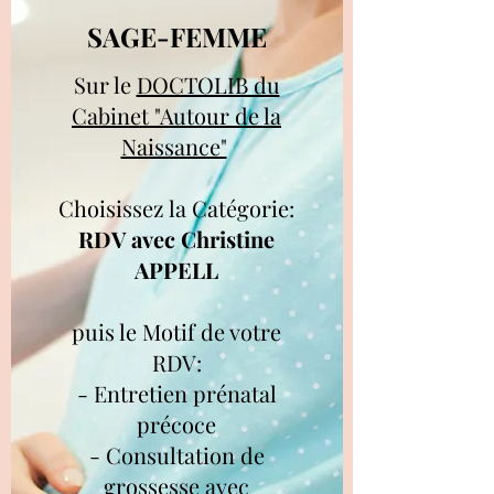
SAGE-FEMME
Sur le
DOCTOLIB du
Cabinet "Autour de la
Naissance"
Choisissez la Catégorie:
RDV avec Christine
APPELL
puis le Motif de votre
RDV:
- Entretien prénatal
précoce
- Consultation de
grossesse avec