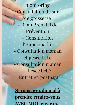
monitoring
- Consultation de suivi
de grossesse
- Bilan Prénatal de
Prévention
- Consultation
d'Homéopathie
- Consultation maman
et pesée bébé
- Consultation maman
- Pesée bébé
- Entretien postnatal
Si vous avez du mal à
prendre rendez-vous
AVEC MOI, envoyez-