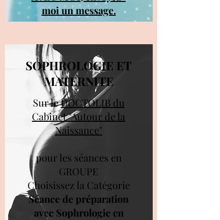
moi un message.
SOPHROLOGIE ET
MATERNITE
Sur le
DOCTOLIB du
Cabinet "Autour de la
Naissance"
pour les séances en
GROUPE
Choisissez la Catégorie
Séance de préparation
avec Sophrologie en