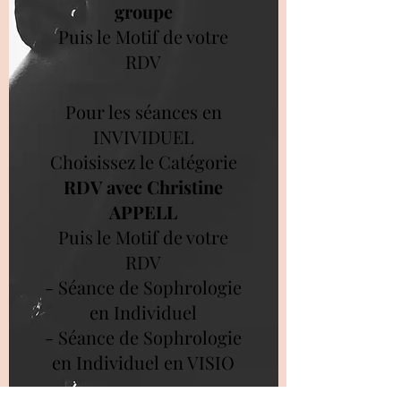
groupe
Puis le Motif de votre
RDV
Pour les séances en
INVIVIDUEL
Choisissez le Catégorie
RDV avec Christine
APPELL
Puis le Motif de votre
RDV
- Séance de Sophrologie
en Individuel
- Séance de Sophrologie
en Individuel en VISIO